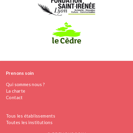
Prenons soin
Qui sommes nous ?
La charte
Contact
Tous les établissements
Toutes les institutions