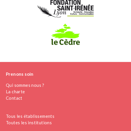
Prenons soin
Qui sommes nous ?
La charte
Contact
Tous les établissements
Toutes les institutions