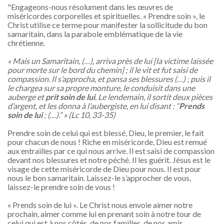
"Engageons-nous résolument dans les œuvres de
miséricordes corporelles et spirituelles. « Prendre soin », le
Christ utilise ce terme pour manifester la sollicitude du bon
samaritain, dans la parabole emblématique de la vie
chrétienne.
« Mais un Samaritain, (…), arriva près de lui [la victime laissée
pour morte sur le bord du chemin] ; il le vit et fut saisi de
compassion. Il s’approcha, et pansa ses blessures (…) ; puis il
le chargea sur sa propre monture, le conduisit dans une
auberge et
prit soin de lui
. Le lendemain, il sortit deux pièces
d’argent, et les donna à l’aubergiste, en lui disant : “
Prends
soin de lui
; (…).” » (Lc 10, 33-35)
Prendre soin de celui qui est blessé, Dieu, le premier, le fait
pour chacun de nous ! Riche en miséricorde, Dieu est remué
aux entrailles par ce qui nous arrive. Il est saisi de compassion
devant nos blessures et notre péché. Il les guérit. Jésus est le
visage de cette miséricorde de Dieu pour nous. Il est pour
nous le bon samaritain. Laissez-le s’approcher de vous,
laissez-le prendre soin de vous !
« Prends soin de lui ». Le Christ nous envoie aimer notre
prochain, aimer comme lui en prenant soin à notre tour de
celui qui est à nos côtés, de nos familles, de nos amis.