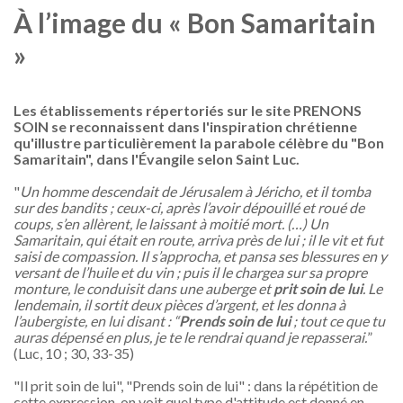
À l’image du « Bon Samaritain
»
Les établissements répertoriés sur le site PRENONS
SOIN se reconnaissent dans l'inspiration chrétienne
qu'illustre particulièrement la parabole célèbre du "Bon
Samaritain", dans l'Évangile selon Saint Luc.
"
Un homme descendait de Jérusalem à Jéricho, et il tomba
sur des bandits ; ceux-ci, après l’avoir dépouillé et roué de
coups, s’en allèrent, le laissant à moitié mort. (…) Un
Samaritain, qui était en route, arriva près de lui ; il le vit et fut
saisi de compassion. Il s’approcha, et pansa ses blessures en y
versant de l’huile et du vin ; puis il le chargea sur sa propre
monture, le conduisit dans une auberge et
prit soin de lui
. Le
lendemain, il sortit deux pièces d’argent, et les donna à
l’aubergiste, en lui disant : “
Prends soin de lui
; tout ce que tu
auras dépensé en plus, je te le rendrai quand je repasserai.
”
(Luc, 10 ; 30, 33-35)
"Il prit soin de lui", "Prends soin de lui" : dans la répétition de
cette expression, on voit quel type d'attitude est donné en